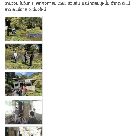
งานวิจัย ในวันที่ 11 พฤศจิกายน 2565 ร่วมกับ บริษัทดอยปูหมื่น จำกัด ต.แม่
สาว อ.แม่อาย จ.เชียงใหม่