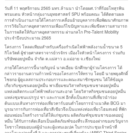
วันที่ 11 พฤศจิกายน 2565 มทร.ล้านนา นำโดยผศ.ว่าที่ร้อยโทสุรพิน
พรมแดน หัวหน้ากลุ่มงานยุทธศาสตร์ SPU พร้อมคณะ ได้ติดตามผล
การดำเนินงานภายใต้โครงการเคลื่อนย้ายบุคลากรเพื่อพัฒนาศักยภาพ
การวิจัยในภาคอุตสาหกรรมเพื่อแก้ไขปัญหาและเพิ่มขีดความสามารถ
ในการผลิตให้กับภาคอุตสาหกรรม ผ่านกลไก Pre-Talent Mobility
ประจำปีงบประมาณ 2565
โครงการ โหลดเทียมสำหรับเครื่องกำเนิดไฟฟ้าพลังงานน้ำขนาด 5
กิโลวัตต์ ผู้ช่วยศาสตราจารย์วรจักร เมืองใจหัวหน้าโครงการ ร่วมกับ
บริษัทดอยปูหมื่น จำกัด ต.แม่สาว อ.แม่อาย จ.เชียงใหม่
ภายใต้โครงการนี้นายกัญจน์ นาคเอี่ยม นักศึกษาผู้ร่วมโครงการ ได้
กล่าวรายงานความก้าวหน้าของโครงการให้ทราบ โดยมี นายพยุงศักดิ์
ไชยกอ ผู้ดูแลสถานประกอบการและคณะสมาชิกชุมชน ได้ให้ข้อมูล
เกี่ยวกับชุมชนดอยปู่หมื่น พาเยี่ยมชมวิสาหกิจชุมชนชาดอยปู่หมื่น
แหล่งผลิตกระแสไฟฟ้าพลังงานสะอาด โดยวิสาหกิจชุมชนดอยปู่หมื่น
แหล่งชุมชนแปรรูป ชา และกาแฟ อีกทั้งเป็นสถานที่เที่ยวนำร่อง
ต้นแบบเส้นทางการท่องเที่ยวคาร์บอนต่ำโดยการนำแนวคิด BCG มา
บูรณาการกับการท่องเที่ยวสีเขียวจึงเป็นแหล่งท่องเที่ยวโฮมสเตย์ ที่พัก
ผ่อนหย่อนใจสร้างรายได้ให้แก่ชุมชน ผลิตภัณฑ์ชุมชนชาของดอยปู่
หมื่น ได้รับการคัดเลือกเป็นผลิตภัณฑ์ของที่ระลึกของฝากของขวัญจาก
ใจชาวไทยมอบแด่ผู้นำและผู้แทนเอเปค ในการประชุมเจ้าหน้าที่
อาวุโสเอเปคครั้งที่ 3 และการประชุมที่เกี่ยวข้อง (APEC Third Senior