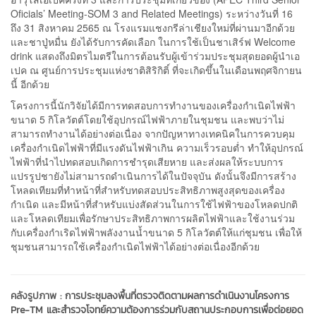
Oficials’ Meeting-SOM 3 and Related Meetings) ระหว่างวันที่ 16
ถึง 31 สิงหาคม 2565 ณ โรงแรมแชงกรีล่าเชียงใหม่ที่ผ่านมาอีกด้วย
และชาปู่หมื่น ยังได้รับการคัดเลือก ในการใช้เป็นชาเสิร์ฟ Welcome
drink แสดงถึงมิตรไมตรีในการต้อนรับผู้เข้าร่วมประชุมสุดยอดผู้นำเอ
เปค ณ ศูนย์การประชุมแห่งชาติสิริกิติ์ ที่จะเกิดขึ้นในเดือนพฤศจิกายน
นี้ อีกด้วย
โครงการนี้นักวิจัยได้มีการทดสอบการทำงานของเครื่องกำเนิดไฟฟ้า
ขนาด 5 กิโลวัตต์โดยใช้อุปกรณ์ไฟฟ้าภายในชุมชน และพบว่าไม่
สามารถทำงานได้อย่างต่อเนื่อง จากปัญหาทางเทคนิคในการควบคุม
เครื่องกำเนิดไฟฟ้าที่มีแรงดันไฟฟ้าเกิน ความเร็วรอบต่ำ ทำให้อุปกรณ์
ไฟฟ้าที่นำไปทดสอบเกิดการชำรุดเสียหาย และส่งผลให้ระบบการ
แปรรูปชายังไม่สามารถดำเนินการได้ในปัจจุบัน ดังนั้นจึงมีการสร้าง
โหลดเทียมที่ทำหน้าที่สำหรับทดสอบประสิทธิภาพสูงสุดของเครื่อง
กำเนิด และมีหน้าที่สำหรับแบ่งสัดส่วนในการใช้ไฟฟ้าของโหลดปกติ
และโหลดเทียมเพื่อรักษาประสิทธิภาพการผลิตไฟฟ้าและใช้งานร่วม
กับเครื่องกำเริดไฟฟ้าพลังงานน้ำขนาด 5 กิโลวัตต์ให้แก่ชุมชน เพื่อให้
ชุมชนสามารถใช้เครื่องกำเนิดไฟฟ้าได้อย่างต่อเนื่องอีกด้วย
คลังรูปภาพ :
การประชุมลงพื้นที่ตรวจติดตามผลการดำเนินงานโครงการ
Pre-TM และสำรวจโจทย์ความต้องการร่วมกับสถานประกอบการเพื่อต่อยอด