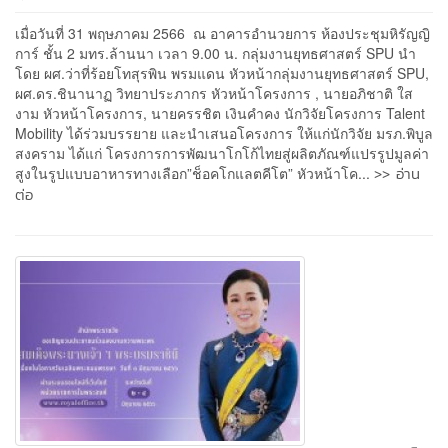
เมื่อวันที่ 31 พฤษภาคม 2566 ณ อาคารอำนวยการ ห้องประชุมหิรัญญิ
การ์ ชั้น 2 มทร.ล้านนา เวลา 9.00 น. กลุ่มงานยุทธศาสตร์ SPU นำ
โดย ผศ.ว่าที่ร้อยโทสุรพิน พรมแดน หัวหน้ากลุ่มงานยุทธศาสตร์ SPU,
ผศ.ดร.ชินานาฏ วิทยาประภากร หัวหน้าโครงการ , นายอภิชาติ ใส
งาม หัวหน้าโครงการ, นายครรชิต เงินคำคง นักวิจัยโครงการ Talent
Mobility ได้ร่วมบรรยาย และนำเสนอโครงการ ให้แก่นักวิจัย มรภ.พิบูล
สงคราม ได้แก่ โครงการการพัฒนาโกโก้ไทยสู่ผลิตภัณฑ์แปรรูปมูลค่า
>> อ่าน
สูงในรูปแบบอาหารทางเลือก”ช็อคโกแลตคีโต” หัวหน้าโค...
ต่อ