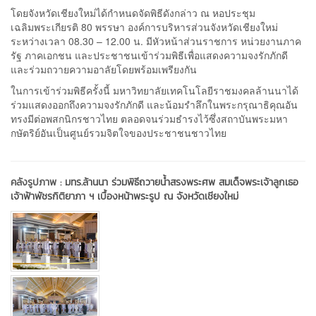
โดยจังหวัดเชียงใหม่ได้กำหนดจัดพิธีดังกล่าว ณ หอประชุม
เฉลิมพระเกียรติ 80 พรรษา องค์การบริหารส่วนจังหวัดเชียงใหม่
ระหว่างเวลา 08.30 – 12.00 น. มีหัวหน้าส่วนราชการ หน่วยงานภาค
รัฐ ภาคเอกชน และประชาชนเข้าร่วมพิธีเพื่อแสดงความจงรักภักดี
และร่วมถวายความอาลัยโดยพร้อมเพรียงกัน
ในการเข้าร่วมพิธีครั้งนี้ มหาวิทยาลัยเทคโนโลยีราชมงคลล้านนาได้
ร่วมแสดงออกถึงความจงรักภักดี และน้อมรำลึกในพระกรุณาธิคุณอัน
ทรงมีต่อพสกนิกรชาวไทย ตลอดจนร่วมธำรงไว้ซึ่งสถาบันพระมหา
กษัตริย์อันเป็นศูนย์รวมจิตใจของประชาชนชาวไทย
คลังรูปภาพ :
มทร.ล้านนา ร่วมพิธีถวายน้ำสรงพระศพ สมเด็จพระเจ้าลูกเธอ
เจ้าฟ้าพัชรกิติยาภา ฯ เบื้องหน้าพระรูป ณ จังหวัดเชียงใหม่