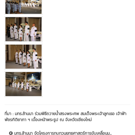
ที่มา :
มทร.ล้านนา ร่วมพิธีถวายน้ำสรงพระศพ สมเด็จพระเจ้าลูกเธอ เจ้าฟ้า
พัชรกิติยาภา ฯ เบื้องหน้าพระรูป ณ จังหวัดเชียงใหม่
มทร.ล้านนา จัดโครงการทบทวนยุทธศาสตร์การขับเคลื่อนม...