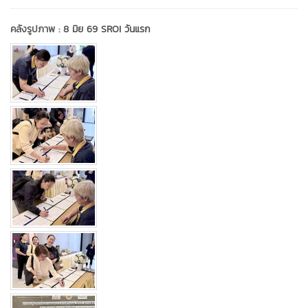
คลังรูปภาพ :
8 มิย 69 SROI วันแรก