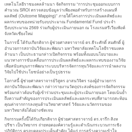
เทคโนโลยีราชมงคลล้านนา จัดกิจกรรม “การประชุมออกแบบการ
คำนวณ SROI ตรวจสอบข้อมูลว่าเพียงพอสำหรับการสร้างแผนที่
ผลลัพธ์ (Outcome Mapping)” ภายใต้โครงการประเมินผลลัพธ์และ
ผลกระทบของหน่วยรับงบประมาณ Fundamental Fund ประจำ
ปีงบประมาณ 2569 ร่วมกับผู้ประเมินภายนอก ณ โรงแรมสรีเวียงพิงค์
จังหวัดเชียงใหม่
ในการนี้ ได้รับเกียรติจาก ผู้ช่วยศาสตราจารย์ ดร.ธีระศักดิ์ สมศักดิ์ ผู้
อำนวยการสถาบันวิจัยและพัฒนา มหาวิทยาลัยเทคโนโลยีราชมงคล
ล้านนา เป็นประธานกล่าวเปิดกิจกรรม พร้อมทั้งมอบนโยบายและ
แนวทางการขับเคลื่อนการประเมินผลลัพธ์และผลกระทบของงานวิจัย
เพื่อสนับสนุนการพัฒนาระบบบริหารจัดการทุนวิจัยและการนำผลงาน
วิจัยไปใช้ประโยชน์อย่างเป็นรูปธรรม
โอกาสนี้ ผู้ช่วยศาสตราจารย์วิสูตร อาสนวิจิตร รองผู้อำนวยการ
สถาบันวิจัยและพัฒนา กล่าวรายงานวัตถุประสงค์ของการจัดกิจกรรม
พร้อมกล่าวต้อนรับผู้เข้าร่วมประชุมและผู้ประเมินภายนอก โดยเน้นย้ำ
ถึงความสำคัญของการประเมินผลลัพธ์และผลกระทบที่สามารถสะท้อน
คุณค่าจากการลงทุนด้านวิทยาศาสตร์ วิจัยและนวัตกรรมของ
มหาวิทยาลัยได้อย่างชัดเจน
กิจกรรมครั้งนี้ได้รับเกียรติจาก ผู้ช่วยศาสตราจารย์ ดร.จารึก สิงห
ปรีชา เป็นวิทยากร ถ่ายทอดองค์ความรู้และดำเนินกระบวนการเชิง
ปฏิบัติการ ครอบคลุมประเด็นสำคัญ ได้แก่ การสร้างความเข้าใจ