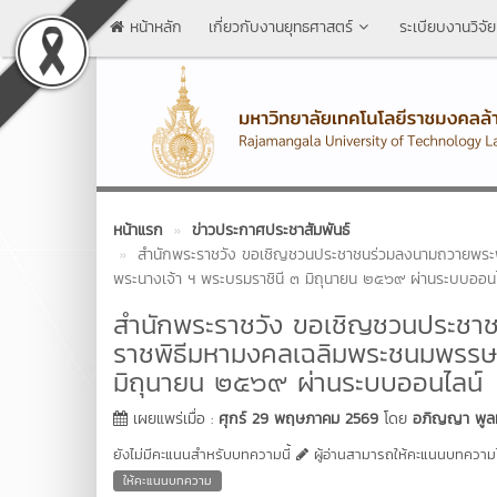
หน้าหลัก
เกี่ยวกับงานยุทธศาสตร์
ระเบียบงานวิจัย
หน้าแรก
ข่าวประกาศประชาสัมพันธ์
สำนักพระราชวัง ขอเชิญชวนประชาชนร่วมลงนามถวายพระพ
พระนางเจ้า ฯ พระบรมราชินี ๓ มิถุนายน ๒๕๖๙ ผ่านระบบออนไ
สำนักพระราชวัง ขอเชิญชวนประชา
ราชพิธีมหามงคลเฉลิมพระชนมพรรษา
มิถุนายน ๒๕๖๙ ผ่านระบบออนไลน์
เผยแพร่เมื่อ :
ศุกร์ 29 พฤษภาคม 2569
โดย
อภิญญา พูลท
ยังไม่มีคะแนนสำหรับบทความนี้
ผู้อ่านสามารถให้คะแนนบทความได
ให้คะแนนบทความ