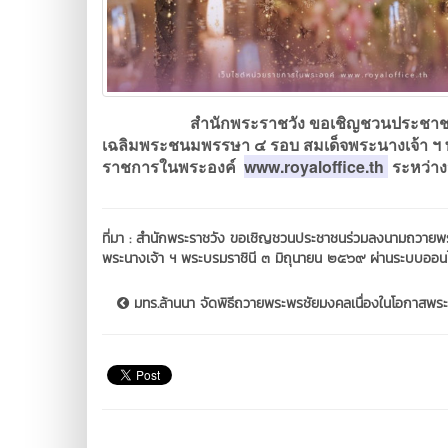
สำนักพระราชวัง ขอเชิญชวนประชาชนร่วม
เฉลิมพระชนมพรรษา ๔ รอบ สมเด็จพระนางเจ้า ฯ พ
ราชการในพระองค์
www.royaloffice.th
ระหว่างว
ที่มา :
สำนักพระราชวัง ขอเชิญชวนประชาชนร่วมลงนามถวายพร
พระนางเจ้า ฯ พระบรมราชินี ๓ มิถุนายน ๒๕๖๙ ผ่านระบบออนไ
มทร.ล้านนา จัดพิธีถวายพระพรชัยมงคลเนื่องในโอกาสพระ..