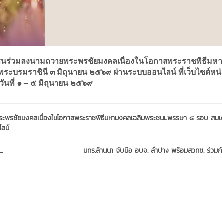
ลงนามถวายพระพรชัยมงคลเนื่องในโอกาสพระราชพิธีมห
ระบรมราชินี ๓ มิถุนายน ๒๕๖๙ ผ่านระบบออนไลน์ ที่เว็บไซต์หน
ันที่ ๑ – ๕ มิถุนายน ๒๕๖๙
ะพรชัยมงคลเนื่องในโอกาสพระราชพิธีมหามงคลเฉลิมพระชนมพรรษา ๔ รอบ สมเ
ลน์
.
มทร.ล้านนา จับมือ อบจ. ลำปาง พร้อมสวทช. ร่วมกัน