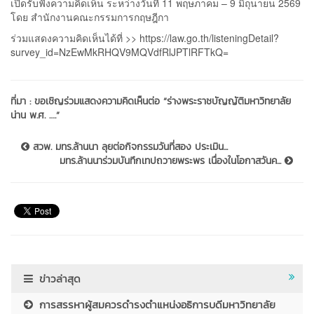
เปิดรับฟังความคิดเห็น ระหว่างวันที่ 11 พฤษภาคม – 9 มิถุนายน 2569
โดย สำนักงานคณะกรรมการกฤษฎีกา
ร่วมแสดงความคิดเห็นได้ที่ >>
https://law.go.th/listeningDetail?
survey_id=NzEwMkRHQV9MQVdfRlJPTlRFTkQ=
ที่มา :
ขอเชิญร่วมแสดงความคิดเห็นต่อ “ร่างพระราชบัญญัติมหาวิทยาลัย
น่าน พ.ศ. ….”
สวพ. มทร.ล้านนา ลุยต่อกิจกรรมวันที่สอง ประเมิน...
มทร.ล้านนาร่วมบันทึกเทปถวายพระพร เนื่องในโอกาสวันค...
ข่าวล่าสุด
การสรรหาผู้สมควรดำรงตำแหน่งอธิการบดีมหาวิทยาลัย