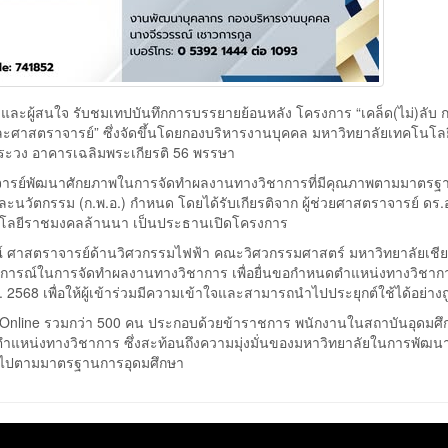
ะผู้สนใจ รับชมเทปบันทึกการบรรยายย้อนหลัง โครงการ “เคล็ด(ไม่)ลับ 
ะศาสตราจารย์” ซึ่งจัดขึ้นโดยกองบริหารงานบุคคล มหาวิทยาลัยเทคโนโล
ัวระวง อาคารเฉลิมพระเกียรติ 56 พรรษา
ณาจารย์พัฒนาศักยภาพในการจัดทำผลงานทางวิชาการที่มีคุณภาพตามมาตรฐา
ละนวัตกรรม (ก.พ.อ.) กำหนด โดยได้รับเกียรติจาก ผู้ช่วยศาสตราจารย์ ด
นโลยีราชมงคลล้านนา เป็นประธานเปิดโครงการ
วรรณ์ ศาสตราจารย์ด้านวิศวกรรมไฟฟ้า คณะวิศวกรรมศาสตร์ มหาวิทยาลัยเชีย
การณ์ในการจัดทำผลงานทางวิชาการ เพื่อยื่นขอกำหนดตำแหน่งทางวิชากา
568 เพื่อให้ผู้เข้าร่วมมีความเข้าใจและสามารถนำไปประยุกต์ใช้ได้อย่างถ
e และ Online รวมกว่า 500 คน ประกอบด้วยข้าราชการ พนักงานในสถาบันอุดมศ
ำแหน่งทางวิชาการ ซึ่งสะท้อนถึงความมุ่งมั่นของมหาวิทยาลัยในการพัฒน
นไปตามมาตรฐานการอุดมศึกษา