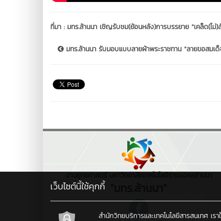
ที่มา :
มทร.ล้านนา เชิญรับชม(ย้อนหลัง)การบรรยาย “เคล็ด(ไม
มทร.ล้านนา รับมอบแบบลายผ้าพระราชทาน “ลายขอสมเด็จฯ
งานยุทธศาสตร์ มหาวิทยาลัยเทคโนโลยีราชมงคลล้านนา
เว็บไซต์นี้ใช้คุกกี้
"มทร.ล้านนา"
สำนักวิทยบริการและเทคโนโลยีสารสนเทศ เราใช้คุ