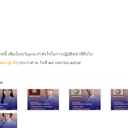
ี้ เพื่อเป็นขวัญและกำลังใจในการปฏิบัติหน้าที่สืบไป
.soc.go.th
) ประกาศ ณ วันที่ ๒๓ เมษายน ๒๕๖๙
๖๘