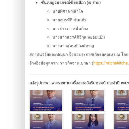
ชั้นเบญจมาภรณ์ช้างเผือก (๕ ราย)
นายพิศาล หล้าใจ
นายอมรทัติ ขันแก้ว
นางประภา สนั่นก้อง
นางสาวสรรค์ศิริกุล พยอมแย้ม
นางสาวสุคนธ์ วงศ์หาญ
สถาบันวิจัยและพัฒนา จึงขอประกาศเกียรติคุณมา ณ โอกาสน
อ้างอิงข้อมูลจาก: ราชกิจจานุเบกษา (
https://ratchakitcha
คลังรูปภาพ :
พระราชทานเครื่องราชอิสริยาภรณ์ ประจำปี ๒๕