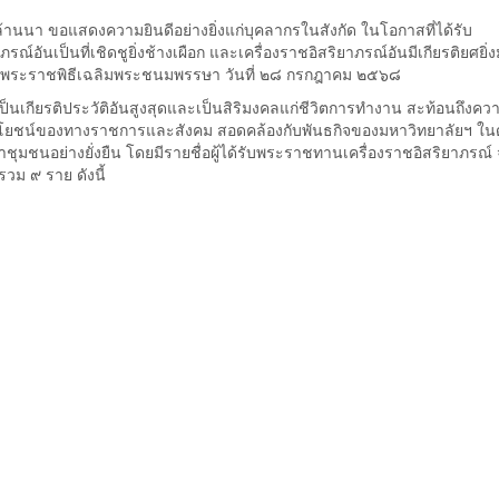
นนา ขอแสดงความยินดีอย่างยิ่งแก่บุคลากรในสังกัด ในโอกาสที่ได้รับ
ันเป็นที่เชิดชูยิ่งช้างเผือก และเครื่องราชอิสริยาภรณ์อันมีเกียรติยศยิ่ง
าสพระราชพิธีเฉลิมพระชนมพรรษา วันที่ ๒๘ กรกฎาคม ๒๕๖๘
ป็นเกียรติประวัติอันสูงสุดและเป็นสิริมงคลแก่ชีวิตการทำงาน สะท้อนถึงควา
่อประโยชน์ของทางราชการและสังคม สอดคล้องกับพันธกิจของมหาวิทยาลัยฯ ใ
ุมชนอย่างยั่งยืน โดยมีรายชื่อผู้ได้รับพระราชทานเครื่องราชอิสริยาภรณ์
วม ๙ ราย ดังนี้