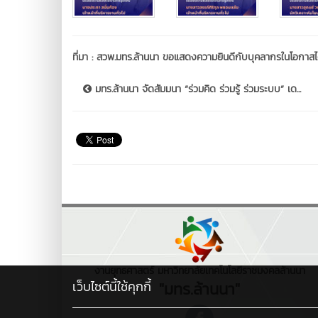
ที่มา :
สวพ.มทร.ล้านนา ขอแสดงความยินดีกับบุคลากรในโอกาสไ
มทร.ล้านนา จัดสัมมนา “ร่วมคิด ร่วมรู้ ร่วมระบบ” เด...
งานยุทธศาสตร์ มหาวิทยาลัยเทคโนโลยีราชมงคลล้านนา
เว็บไซต์นี้ใช้คุกกี้
"มทร.ล้านนา"