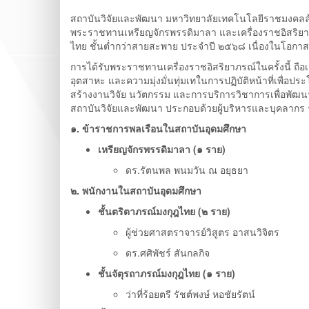
สถาบันวิจัยและพัฒนา มหาวิทยาลัยเทคโนโลยีราชมงคลล้า
พระราชทานเหรียญจักรพรรดิมาลา และเครื่องราชอิสริยาภรณ์อ
ไทย ชั้นต่ำกว่าสายสะพาย ประจำปี ๒๕๖๘ เนื่องในโอก
การได้รับพระราชทานเครื่องราชอิสริยาภรณ์ในครั้งนี้ ถือเ
อุตสาหะ และความมุ่งมั่นทุ่มเทในการปฏิบัติหน้าที่เพื
สร้างงานวิจัย นวัตกรรม และการบริการวิชาการเพื่อพัฒนาช
สถาบันวิจัยและพัฒนา ประกอบด้วยผู้บริหารและบุคลากร ร
๑. ข้าราชการพลเรือนในสถาบันอุดมศึกษา
เหรียญจักรพรรดิมาลา (๑ ราย)
ดร.รัตนพล พนมวัน ณ อยุธยา
๒. พนักงานในสถาบันอุดมศึกษา
ชั้นตริตาภรณ์มงกุฎไทย (๒ ราย)
ผู้ช่วยศาสตราจารย์วิสูตร อาสนวิจิตร
ดร.ศศิพัชร์ สันกลกิจ
ชั้นจัตุรถาภรณ์มงกุฎไทย (๑ ราย)
ว่าที่ร้อยตรี รัชต์พงษ์ หอชัยรัตน์