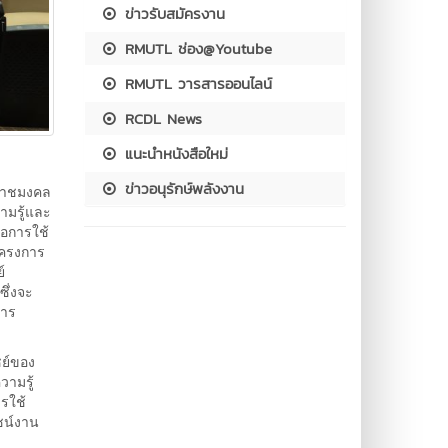
ข่าวรับสมัครงาน
RMUTL ช่อง@Youtube
RMUTL วารสารออนไลน์
RCDL News
แนะนำหนังสือใหม่
ข่าวอนุรักษ์พลังงาน
ีราชมงคล
ามรู้และ
่อการใช้
โครงการ
์
ึ่งจะ
การ
ชย์ของ
วามรู้
รใช้
ชน์งาน