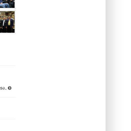
รง...