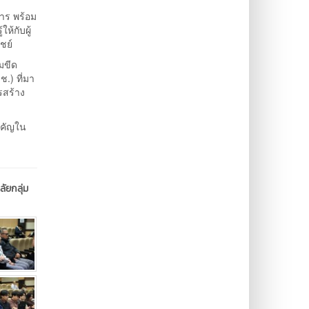
าร พร้อม
ห้กับผู้
ชย์
มขีด
.) ที่มา
รสร้าง
ำคัญใน
ัยกลุ่ม