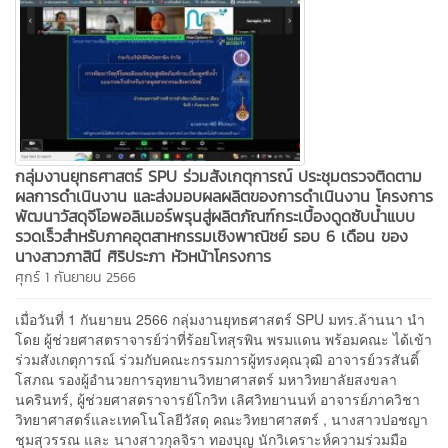
กลุ่มงานยุทธศาสตร์ SPU ร่วมสังเกตุการณ์ ประชุมตรวจติดตาม
ผลการดำเนินงาน และส่งมอบผลผลิตของการดำเนินงาน โครงการ
พัฒนาวัสดุจีโอพอลิเมอร์พรุนสู่ผลิตภัณฑ์กระเบื้องดูดซับน้ำแบบ
รวดเร็วสำหรับภาคอุตสาหกรรมเชิงพาณิชย์ รอบ 6 เดือน ของ
นางสาวภาสินี ศิริประภา หัวหน้าโครงการ
ศุกร์ 1 กันยายน 2566
เมื่อวันที่ 1 กันยายน 2566 กลุ่มงานยุทธศาสตร์ SPU มทร.ล้านนา นำ
โดย ผู้ช่วยศาสตราจารย์ว่าที่ร้อยโทสุรพิน พรมแดน พร้อมคณะ ได้เข้า
ร่วมสังเกตุการณ์ ร่วมกับคณะกรรมการผู้ทรงคุณวุฒิ อาจารย์วรสันติ์
โสภณ รองผู้อำนวยการอุทยานวิทยาศาสตร์ มหาวิทยาลัยสงขลา
นครินทร์, ผู้ช่วยศาสตราจารย์โกวิท เลิศวิทยานนท์ อาจารย์ภาควิชา
วิทยาศาสตร์และเทคโนโลยีวัสดุ คณะวิทยาศาสตร์ , นางสาวปอชญา
ชุมสุวรรณ และ นางสาวกุลจิรา ทองบุญ นักวิเคราะห์ความร่วมมือ