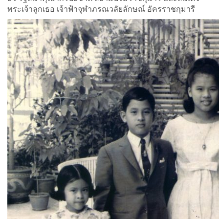
พระเจ้าลูกเธอ เจ้าฟ้าจุฬาภรณวลัยลักษณ์ อัครราชกุมารี