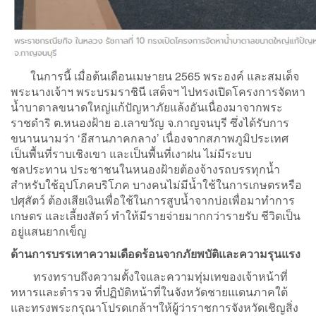
ในการนี้ เมื่อต้นเดือนเมษายน 2565 พระองค์ และสมเด็จ
พระนางเจ้าฯ พระบรมราชินี เสด็จฯ ไปทรงเปิดโครงการจัดหา
น้ำบาดาลขนาดใหญ่แก้ปัญหาภัยแล้งอันเนื่องมาจากพระ
ราชดำริ ต.หนองฝ้าย อ.เลาขวัญ จ.กาญจนบุรี ซึ่งได้รับการ
ขนานนามว่า ‘อีสานภาคกลาง’ เนื่องจากสภาพภูมิประเทศ
เป็นพื้นที่ราบเชิงเขา และเป็นพื้นที่เงาฝน ไม่มีระบบ
ชลประทาน ประชาชนในหนองฝ้ายต้องจ้างรถบรรทุกน้ำ
สำหรับใช้อุปโภคบริโภค บางคนไม่มีน้ำใช้ในการเกษตรหรือ
ปศุสัตว์ ต้องเสียเงินเพื่อใช้ในการสูบน้ำจากบ่อเพื่อมาทำการ
เกษตร และเลี้ยงสัตว์ ทำให้มีรายจ่ายมากกว่ารายรับ ชีวิตเป็น
อยู่แสนยากเข็ญ
ด้านการบรรเทาความเดือดร้อนจากภัยพบัติและความรุนแรง
ทรงทราบถึงความตั้งใจและความทุ่มเทของเจ้าหน้าที่
ทหารและตำรวจ ที่ปฏิบัติหน้าที่ในจังหวัดชายแเดนภาคใต้
และทรงพระกรุณาโปรดเกล้าฯให้ผู้ว่าราชการจังหวัดเชิญสิ่ง