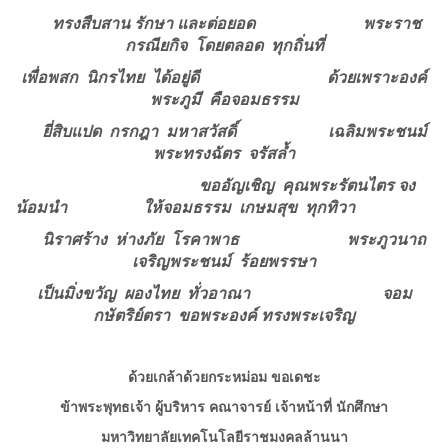
ทรงสืบสาน รักษา และต่อยอด
พระราช
กรณียกิจ โดยตลอด ทุกถิ่นที่
เพื่อพสก นิกรไทย ได้อยู่ดี
ด้วยเพราะองค์
พระภูมี คือจอมธรรม
ยี่สิบแปด กรกฎา มหาสวัสดิ์
เฉลิมพระชนม์
พระทรงฉัตร จรัสล้ำ
ขออัญเชิญ คุณพระรัตนไตร จง
น้อมนำ
ให้จอมธรรม เกษมสุข ทุกทิวา
นิราศร้าง ห่างภัย โรคาพาธ
พระภูวนาถ
เจริญพระชนม์ ร้อยพรรษา
เป็นมิ่งขวัญ ผองไทย ทั่วอาณา
จอม
กษัตริย์ตรา ขอพระองค์ ทรงพระเจริญ
ด้วยเกล้าด้วยกระหม่อม ขอเดชะ
ข้าพระพุทธเจ้า ผู้บริหาร คณาจารย์ เจ้าหน้าที่ นักศึกษา
มหาวิทยาลัยเทคโนโลยีราชมงคลล้านนา