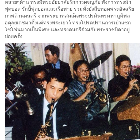
หลายๆด้าน ทรงมีพระอัธยาศัยรักการผจญภัย ทั้งการทรงม้า
ฟุตบอล รักบี้ฟุตบอลและเรือพาย รวมทั้งยังสืบทอดพระอัจฉริย
ภาพด้านดนตรี จากพระบาทสมเด็จพระปรมินทรมหาภูมิพล
อดุลยเดชมาตั้งแต่ทรงพระเยาว์ ทรงโปรดปรานการเป่าแซก
โซโฟนมากเป็นพิเศษ และทรงดนตรีร่วมกับพระราชบิดาอยู่
บ่อยครั้ง