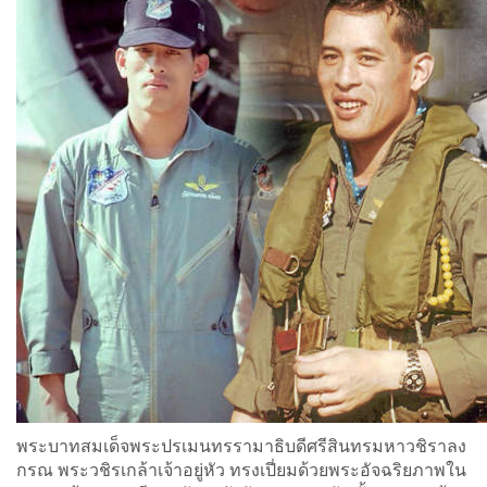
พระบาทสมเด็จพระปรเมนทรรามาธิบดีศรีสินทรมหาวชิราลง
กรณ พระวชิรเกล้าเจ้าอยู่หัว ทรงเปี่ยมด้วยพระอัจฉริยภาพใน