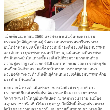
เมื่อเดือนเมษายน 2565 ทรงพระดำเนินขึ้น-ลงพระบรม
บรรพต (เจดีย์ภูเขาทอง) วัดสระเกศราชวรมหาวิหาร ทาง
บันไดจำนวน 688 ขั้น เพื่อทรงห่มผ้าองค์พระเจดีย์บรมบรรพต
และสักการะบูชาพระบรมสารีริกธาตุ แม้เส้นทางที่ทรงพระ
ดำเนินทางบันไดแต่ละขั้นจะเต็มไปด้วยความลาดชันด้วย
ความสูงจากฐานถึงยอด 63.6 เมตร หากแต่ด้วยพระราชหฤทัย
อันเปี่ยมล้นด้วยความศรัทธาในพระบวรพระพุทธศาสนา
พระองค์ทรงพระดำเนินขึ้นสู่ด้านบนพระเจดีย์บรมบรรพต ด้วย
พระพักตร์อันสดใส
นอกจากนี้ ทรงดำเนินพระราชกรณียกิจต่าง ๆ อาทิ ทรง
ประกอบพิธียกฉัตรขึ้นประดิษฐานเหนือพระประธานพระ
วิหาร ‘พระเจ้าใหญ่อินทร์แปลง’ ณ วัดมหาวนาราม อ.เมือง
จ.อุบลราชธานี เพื่อให้พระพุทธรูปศักดิ์สิทธิ์เป็นศูนย์รวมทาง
จิตใจของชาวอุบลราชธานี และถวายเป็นพุทธบูชา, ทรงเปิด