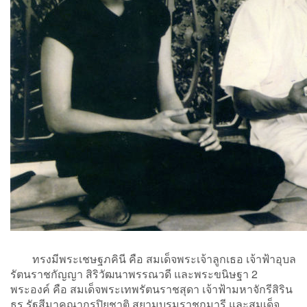
ทรงมีพระเชษฐภคินี คือ สมเด็จพระเจ้าลูกเธอ เจ้าฟ้าอุบล
รัตนราชกัญญา สิริวัฒนาพรรณวดี และพระขนิษฐา 2
พระองค์ คือ สมเด็จพระเทพรัตนราชสุดา เจ้าฟ้ามหาจักรีสิริน
ธร รัฐสีมาคุณากรปิยชาติ สยามบรมราชกุมารี และสมเด็จ