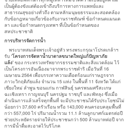
เป็นผู้ต้องขังแต่ต้องเข้าถึงบริการทางการแพทย์และ
สาธารณสุขอย่างทั่วถึง ตามหลักมนุษยธรรมและสอดคล้อง
กับข้อกฎหมายเกี่ยวข้องกับงานราชทัณฑ์ ข้อกำหนดแมนเด
ลา และข้อกำหนดกรุงเทพฯ ที่เป็นข้อกำหนดของ
สหประชาชาติ
การบริหารจัดการน้ำ
พระบาทสมเด็จพระเจ้าอยู่หัว ทรงพระกรุณาโปรดเกล้าฯ
รับ
‘โครงการจัดหาน้ำบาดาลขนาดใหญ่แก้ปัญหาภัย
แล้ง’
ของ กระทรวงทรัพยากรธรรมชาติและสิ่งแวดล้อม ไว้
เป็นโครงการอันเนื่องมาจากพระราชดำริ เมื่อวันที่ 16
เมษายน 2564 เพื่อบรรเทาความเดือดร้อนแก่ราษฎรจาก
ภาวะวิกฤติภัยแล้ง จำนวน 15 แห่ง ในพื้นที่ 11 จังหวัด ได้แก่
เชียงใหม่ ลำพูน ขอนแก่น กาฬสินธุ์ นครพนมศรีสะเกษ
ฉะเชิงเทรา กาญจนบุรี นครปฐม ราชบุรี และพัทลุง ซึ่งเมื่อ
ดำเนินการแล้วเสร็จทุกพื้นที่ จะมีประชาชนได้รับประโยชน์ไม่
น้อยกว่า 37,600 ครัวเรือน หรือ 143,000 คนครอบคลุมพื้นที่
กว่า 557,000 ไร่ ปริมาณน้ำรวม 11.1 ล้านลูกบาศก์เมตรต่อปี
ช่วยประหยัดรายจ่ายให้ประชาชนกว่า 500 ล้านบาทต่อปี จาก
การมีน้ำดื่มสะอาดไว้บริโภค