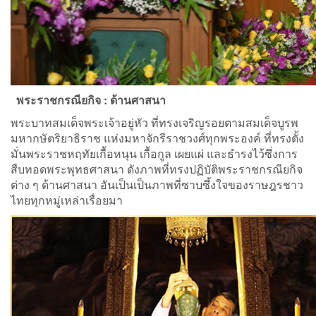
พระราชกรณียกิจ :
ด้านศาสนา
พระบาทสมเด็จพระเจ้าอยู่หัว ที่ทรงเจริญรอยตามสมเด็จบูรพ
มหากษัตริยาธิราช แห่งมหาจักรีราชวงศ์ทุกพระองค์ ที่ทรงตั้ง
มั่นพระราชหฤทัยเกื้อหนุน เกื้อกูล เผยแผ่ และธำรงไว้ซึ่งการ
สืบทอดพระพุทธศาสนา ดังภาพที่ทรงปฏิบัติพระราชกรณียกิจ
ต่าง ๆ ด้านศาสนา อันเป็นเป็นภาพที่ซาบซึ้งใจของราษฎรชาว
ไทยทุกหมู่เหล่าเรื่อยมา