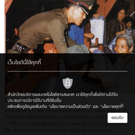
เว็บไซต์นี้ใช้คุกกี้
สำนักวิทยบริการและเทคโนโลยีสารสนเทศ เราใช้คุกกี้เพื่อให้ท่านได้รับ
ด้านการต่างประเทศ
ประสบการณ์การใช้งานที่ดียิ่งขึ้น
คลิกเพื่อดูข้อมูลเพิ่มเติม
"นโยบายความเป็นส่วนตัว"
และ
"นโยบายคุกกี้"
ทรงเสด็จพระราชดำเนินแทนพระองค์พระบาทสมเด็จพระปร
มินทรมหาภูมิพลอดุลยเดช และสมเด็จพระนางเจ้าฯ พระบรม
ยอมรับ
ราชินีนาถ ไปทรงเยือนมิตรประเทศทั่วทุกทวีป เช่น ประเทศ
อิตาลี สาธารณรัฐประชาชนจีน ญี่ปุ่น อิหร่าน เนปาล