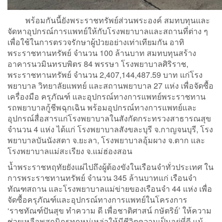
พร้อมกันนี้ยังพระราชทรัพย์ส่วนพระองค์ สมทบทุนและ
จัดหาอุปกรณ์การแพทย์ให้กับโรงพยาบาลและสถานที่ต่าง ๆ
เพื่อใช้ในการตรวจรักษาผู้ป่วยอย่างเท่าเทียมกัน อาทิ
พระราชทานทรัพย์ จำนวน 100 ล้านบาท สมทบทุนสร้าง
อาคารนวมินทรบพิตร 84 พรรษา โรงพยาบาลศิริราช,
พระราชทานทรัพย์ จำนวน 2,407,144,487.59 บาท แก่โรง
พยาบาล วิทยาลัยแพทย์ และสถานพยาบาล 27 แห่ง เพื่อจัดซื้อ
เครื่องมือ ครุภัณฑ์ และอุปกรณ์ทางการแพทย์พระราชทาน
รถพยาบาลกู้ชีพฉุกเฉิน พร้อมอุปกรณ์ทางการแพทย์และ
อุปกรณ์สื่อสารแก่โรงพยาบาลในสังกัดกระทรวงสาธารณสุข
จำนวน 4 แห่ง ได้แก่ โรงพยาบาลสังขละบุรี จ.กาญจนบุรี, โรง
พยาบาลบันนังสตา จ.ยะลา, โรงพยาบาลอุ้มผาง จ.ตาก และ
โรงพยาบาลแม่สะเรียง จ.แม่ฮ่องสอน
น้ำพระราชหฤทัยยังแผ่ไปถึงผู้ต้องขังในเรือนจำทั่วประเทศ ใน
การพระราชทานทรัพย์ จำนวน 345 ล้านบาทแก่ เรือนจำ
ทัณฑสถาน และโรงพยาบาลแม่ข่ายของเรือนจำ 44 แห่ง เพื่อ
จัดซื้อครุภัณฑ์และอุปกรณ์ทางการแพทย์ในโครงการ
‘ราชทัณฑ์ปันสุข ทำความ ดี เพื่อชาติศาสน์ กษัตริย์’ ให้ความ
ช่วยเหลือพสกนิกรทุกหมู่เหล่าให้มีชีวิตความเป็นอยู่ที่ดี แม้