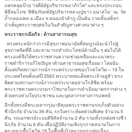
แพรคลุมป้าย “เจดีย์อัฐบริขารเขมาภิรโต” และทรงประกอบ
พิธีสมโภช ‘พิพิธภัณฑ์อัฐบริขารหลวงปู่ขาว อนาลโย’ ณ วัด
ถ้ำกลองเพล อ.เมือง จ.หนองบัวลำภู เป็นต้น รวมทั้งเสด็จฯ
บำเพ็ญพระราชกุศลในวันสำคัญทางศาสนาต่าง ๆ
พระราชกรณียกิจ : ด้านสาธารณสุข
ทรงตระหนักว่าการมีสุขภาพอนามัยที่สมบูรณ์จะนำไปสู่
สุขภาพจิตที่ดี และสามารถทำประโยชน์ด้านอื่น ๆ ต่อไปได้
พระองค์จึงได้พระราชทานความช่วยเหลือและแนวพระ
ราชดำริการแก้ไขปัญหาด้านสาธารณสุขเรื่อยมา โดยนับ
ตั้งแต่เกิดสถานการณ์การแพร่ระบาดของโรคโควิด – 19 ใน
ประเทศไทยตั้งแต่ปี 2563 พระบาทสมเด็จพระเจ้าอยู่หัว ทรง
ติดตามสถานการณ์การแพร่ระบาดอย่างใกล้ชิด พร้อม
พระราชทานพระบรมราโชบายในการดำเนินมาตรการต่าง ๆ
ด้วยทรงห่วงใยประชาชน และบุคลากรทางการแพทย์
อีกทั้งทรงมีพระมหากรุณาธิคุณพระราชทานรถเก็บตัวอย่าง
ชีวนิรภัย จำนวน 36 คัน, รถวิเคราะห์ผลด่วนพิเศษ จำนวน 5
คัน, รถเอกซเรย์ระบบดิจิทัลจำนวน 2 คัน รวมทั้งรถต่อพ่วงชีว
นิรภัย จำนวน 6 คัน เพื่อปฏิบัติงานเชิงรุกภาคสนามในการ
ตรวจหาเชื้อโควิด 19 ในพื้นที่เป้าหมายอย่างต่อเนื่อง