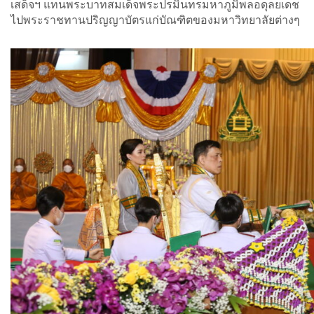
เสด็จฯ แทนพระบาทสมเด็จพระปรมินทรมหาภูมิพลอดุลยเดช
ไปพระราชทานปริญญาบัตรแก่บัณฑิตของมหาวิทยาลัยต่างๆ