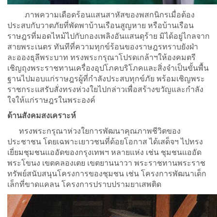
ภาพความเดือดร้อนแสนสาหัสของพสกนิกรเมื่อต้อง
ประสบกับวาตภัยที่พัดพาบ้านเรือนสูญหาย หรือบ้านเรือน
ราษฎรที่มอดไหม้ไปกับกองเพลิงอันแสนดุร้าย มิได้อยู่ไกลจาก
สายพระเนตร ทันทีที่ความทุกข์ร้อนของราษฎรทราบยังฝ่า
ละอองธุลีพระบาท ทรงพระกรุณาโปรดเกล้าฯให้องคมตรี
เชิญถุงพระราชทานเครื่องอุปโภคบริโภคและสิ่งจำเป็นขั้นพื้น
ฐานไปมอบแก่ราษฎรผู้ที่กำลังประสบทุกข์ภัย พร้อมเชิญพระ
ราชกระแสรับสั่งทรงห่วงใยไปกล่าวเพื่อสร้างขวัญและกำลัง
ใจให้แก่ราษฎรในพระองค์
ด้านสังคมสงเคราะห์
ทรงพระกรุณาห่วงใยการพัฒนาคุณภาพชีวิตของ
ประชาชน โดยเฉพาะเยาวชนที่ด้อยโอกาส ได้เสด็จฯ ไปทรง
เยี่ยมชุมชนแออัดของกรุงเทพฯ หลายแห่ง เช่น ชุมชนแออัด
พระโขนง เขตคลองเตย เขตยานนาวา พระราชทานพระราช
ทรัพย์สนับสนุนโครงการของชุมชน เช่น โครงการพัฒนาเด็ก
เล็กที่ขาดแคลน โครงการปราบปรามยาเสพติด