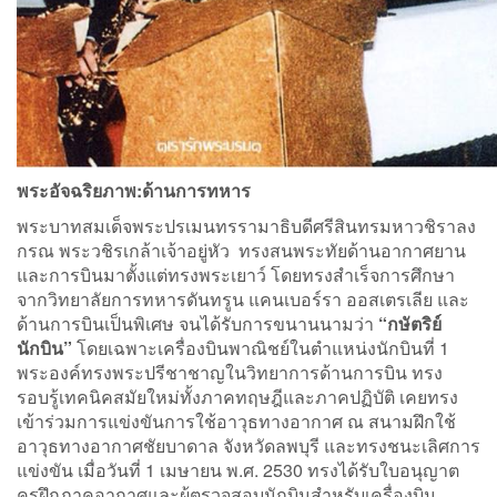
พระอัจฉริยภาพ:ด้านการทหาร
พระบาทสมเด็จพระปรเมนทรรามาธิบดีศรีสินทรมหาวชิราลง
กรณ พระวชิรเกล้าเจ้าอยู่หัว ทรงสนพระทัยด้านอากาศยาน
และการบินมาตั้งแต่ทรงพระเยาว์ โดยทรงสำเร็จการศึกษา
จากวิทยาลัยการทหารดันทรูน แคนเบอร์รา ออสเตรเลีย และ
ด้านการบินเป็นพิเศษ จนได้รับการขนานนามว่า
“กษัตริย์
นักบิน”
โดยเฉพาะเครื่องบินพาณิชย์ในตำแหน่งนักบินที่ 1
พระองค์ทรงพระปรีชาชาญในวิทยาการด้านการบิน ทรง
รอบรู้เทคนิคสมัยใหม่ทั้งภาคทฤษฎีและภาคปฏิบัติ เคยทรง
เข้าร่วมการแข่งขันการใช้อาวุธทางอากาศ ณ สนามฝึกใช้
อาวุธทางอากาศชัยบาดาล จังหวัดลพบุรี และทรงชนะเลิศการ
แข่งขัน เมื่อวันที่ 1 เมษายน พ.ศ. 2530 ทรงได้รับใบอนุญาต
ครูฝึกภาคอากาศและผู้ตรวจสอบนักบินสำหรับเครื่องบิน