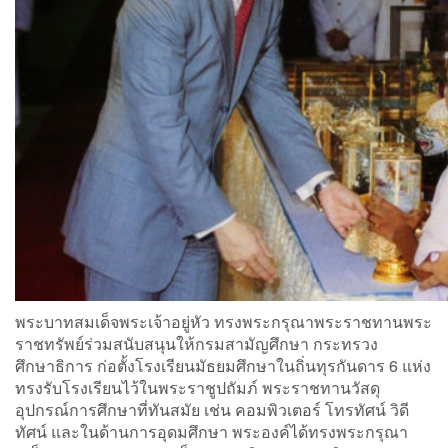
พระบาทสมเด็จพระเจ้าอยู่หัว ทรงพระกรุณาพระราชทานพระ
ราชทรัพย์ร่วมสนับสนุนให้กรมสามัญศึกษา กระทรวง
ศึกษาธิการ ก่อตั้งโรงเรียนมัธยมศึกษาในถิ่นทุรกันดาร 6 แห่ง
ทรงรับโรงเรียนไว้ในพระราชูปถัมภ์ พระราชทานวัสดุ
อุปกรณ์การศึกษาที่ทันสมัย เช่น คอมพิวเตอร์ โทรทัศน์ วิดี
ทัศน์ และในด้านการอุดมศึกษา พระองค์ได้ทรงพระกรุณา